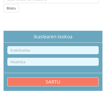
Bilatu
Ikaslearen txokoa
SARTU