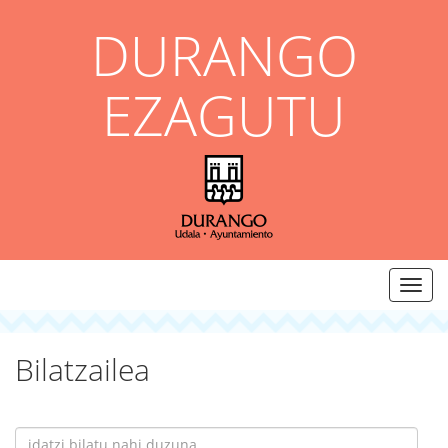
DURANGO
EZAGUTU
menu
Bilatzailea